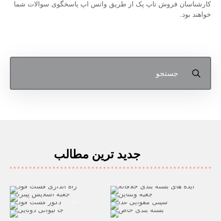
کارشناسان فروش تاپ پک از طریق واتس اپ پاسخگوی سوالات شما
خواهند بود.
جدید ترین مطالب
صفر تا صد راه اندازی فست فود،
50 ایده بسته بندی خلاقانه
رستوران
20 نمونه جعبه کادویی ولنتاین
جعبه پیتزا اسلایسی
سینی مقوایی غذا برای رستوران ها
ایده دکور فست فود و رستوران
15 بسته بندی خاص
10 نمونه جالیوانی دوتایی